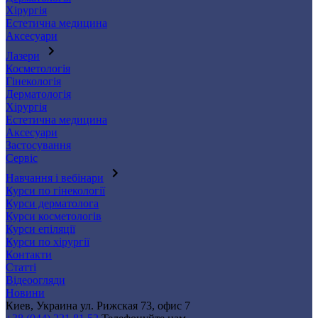
Хірургія
Естетична медицина
Аксесуари
Лазери
Косметологія
Гінекологія
Дерматологія
Хірургія
Естетична медицина
Аксесуари
Застосування
Сервіс
Навчання і вебінари
Курси по гінекології
Курси дерматолога
Курси косметологів
Курси епіляції
Курси по хірургії
Контакти
Статті
Відеоогляди
Новини
Киев, Украина
ул. Рижская 73, офис 7