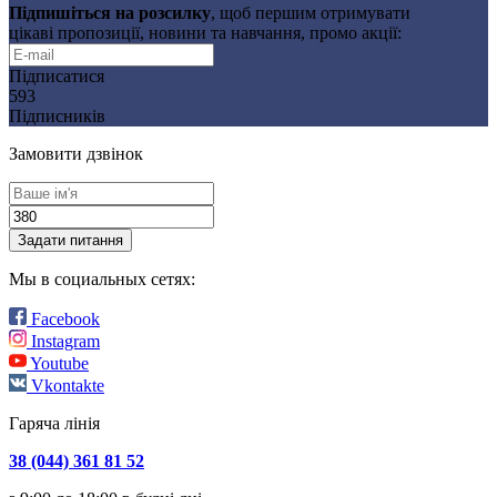
Підпишіться на розсилку
, щоб першим отримувати
цікаві пропозиції, новини та навчання, промо акції:
Підписатися
593
Підписників
Замовити дзвінок
Задати питання
Мы в социальных сетях:
Facebook
Instagram
Youtube
Vkontakte
Гаряча лінія
38 (044) 361 81 52