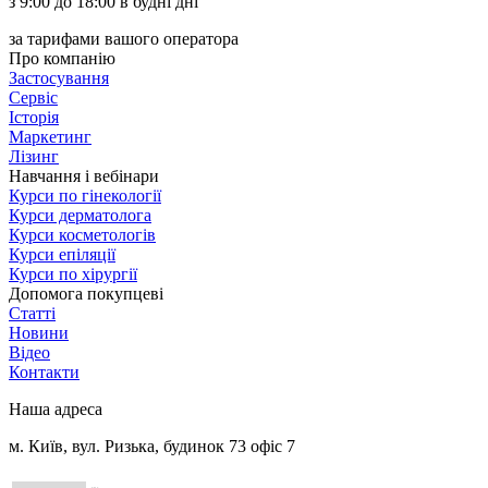
з 9:00 до 18:00 в будні дні
за тарифами вашого оператора
Про компанію
Застосування
Сервіс
Історія
Маркетинг
Лізинг
Навчання і вебінари
Курси по гінекології
Курси дерматолога
Курси косметологів
Курси епіляції
Курси по хірургії
Допомога покупцеві
Статті
Новини
Відео
Контакти
Наша адреса
м. Київ, вул. Ризька, будинок 73 офіс 7