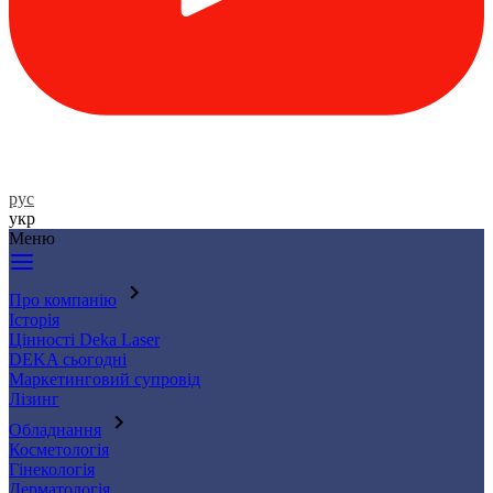
рус
укр
Меню
Про компанію
Історія
Цінності Deka Laser
DEKA сьогодні
Маркетинговий супровід
Лізинг
Обладнання
Косметологія
Гінекологія
Дерматологія