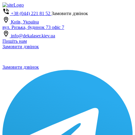
+38 (044) 221 81 52
Замовити дзвінок
Київ, Україна
вул. Ризька, будинок 73 офіс 7
info@dekalaser.kiev.ua
Пишіть нам
Замовити дзвінок
Замовити дзвінок