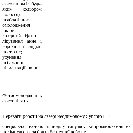
фототипом і з будь-
яким кольором
волосся);
неаблатівное
омолодження
шкіри;
лазерний ліфтинг;
лікування акне і
корекція наслідків
постакне;
усунення
небажаної
пігментації шкіри;
Фотоомолодження;
фотоепіляція.
Переваги роботи на лазері неодимовому Synchro FT:
спеціальна технологія поділу імпульсу випромінювання на
подімпульси для більш безпечної роботи;