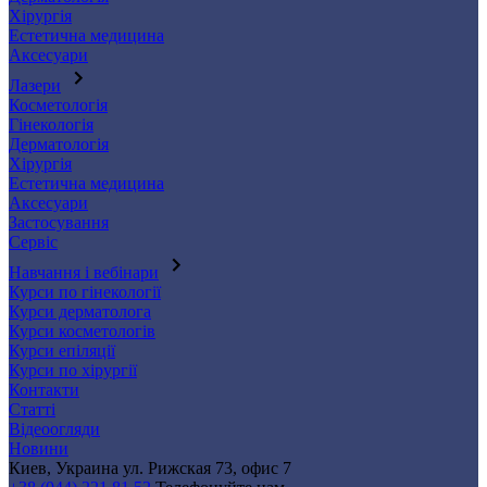
Хірургія
Естетична медицина
Аксесуари
Лазери
Косметологія
Гінекологія
Дерматологія
Хірургія
Естетична медицина
Аксесуари
Застосування
Сервіс
Навчання і вебінари
Курси по гінекології
Курси дерматолога
Курси косметологів
Курси епіляції
Курси по хірургії
Контакти
Статті
Відеоогляди
Новини
Киев, Украина
ул. Рижская 73, офис 7