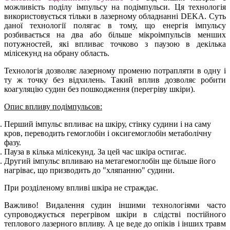
можливість поділу імпульсу на подімпульси. Ця технологія
використовується тільки в лазерному обладнанні DEKA. Суть
даної технології полягає в тому, що енергія імпульсу
розбивається на два або більше мікроімпульсів менших
потужностей, які впливає точково з паузою в декілька
мілісекунд на обрану область.
Технологія дозволяє лазерному променю потрапляти в одну і
ту ж точку без відхилень. Такий вплив дозволяє робити
коагуляцію судин без пошкодження (перегріву шкіри).
Опис впливу подімпульсов:
Перший імпульс впливає на шкіру, стінку судини і на саму
кров, переводить гемоглобін і оксигемоглобін метаболічну
фазу.
Пауза в кілька мілісекунд. За цей час шкіра остигає.
Другий імпульс впливаю на метагемоглобін ще більше його
нагріває, що призводить до "хляпанню" судини.
При розділеному впливі шкіра не страждає.
Важливо! Видалення судин іншими технологіями часто
супроводжується перегрівом шкіри в слідстві постійного
теплового лазерного впливу. А це веде до опіків і інших травм