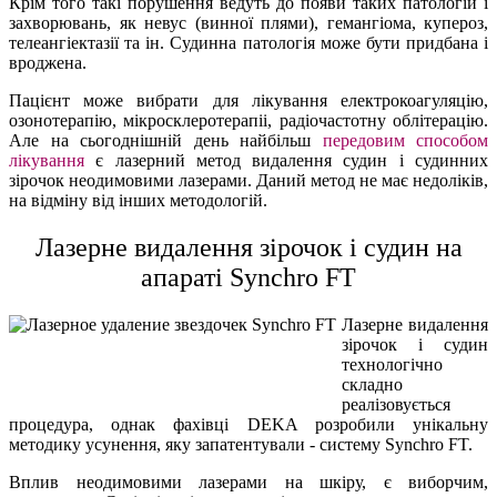
Крім того такі порушення ведуть до появи таких патологій і
захворювань, як невус (винної плями), гемангіома, купероз,
телеангіектазії та ін. Судинна патологія може бути придбана і
вроджена.
Пацієнт може вибрати для лікування електрокоагуляцію,
озонотерапію, мікросклеротерапіі, радіочастотну облітерацію.
Але на сьогоднішній день найбільш
передовим способом
лікування
є лазерний метод видалення судин і судинних
зірочок неодимовими лазерами. Даний метод не має недоліків,
на відміну від інших методологій.
Лазерне видалення зірочок і судин на
апараті Synchro FT
Лазерне видалення
зірочок і судин
технологічно
складно
реалізовується
процедура, однак фахівці DEKA розробили унікальну
методику усунення, яку запатентували - систему Synchro FT.
Вплив неодимовими лазерами на шкіру, є виборчим,