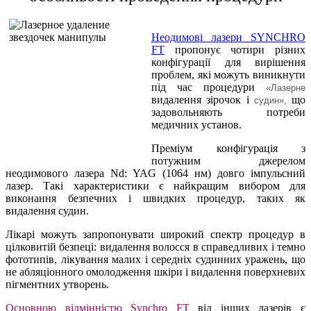
Неодимові лазери SYNCHRO
FT
пропонує чотири різних
конфігурації для вирішення
проблем, які можуть виникнути
під час процедури
«Лазерне
видалення зірочок і
що
судин»,
задовольняють потреби
медичних установ.
Преміум конфігурація з
потужним джерелом
неодимового лазера Nd: YAG (1064 нм) довго імпульсний
лазер. Такі характеристики є найкращим вибором для
виконання безпечних і швидких процедур, таких як
видалення судин.
Лікарі можуть запропонувати широкий спектр процедур в
цілковитій безпеці: видалення волосся в справедливих і темно
фототипів, лікування малих і середніх судинних уражень, що
не абляціонного омолодження шкіри і видалення поверхневих
пігментних утворень.
Основною відмінністю Synchro FT
від інших лазерів є