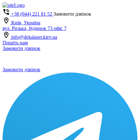
+38 (044) 221 81 52
Замовити дзвінок
Київ, Україна
вул. Ризька, будинок 73 офіс 7
info@dekalaser.kiev.ua
Пишіть нам
Замовити дзвінок
Замовити дзвінок