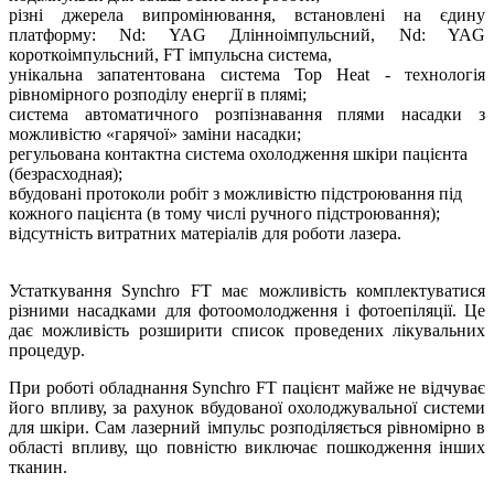
різні джерела випромінювання, встановлені на єдину
платформу: Nd: YAG Длінноімпульсний, Nd: YAG
короткоімпульсний, FT імпульсна система,
унікальна запатентована система Top Heat - технологія
рівномірного розподілу енергії в плямі;
система автоматичного розпізнавання плями насадки з
можливістю «гарячої» заміни насадки;
регульована контактна система охолодження шкіри пацієнта
(безрасходная);
вбудовані протоколи робіт з можливістю підстроювання під
кожного пацієнта (в тому числі ручного підстроювання);
відсутність витратних матеріалів для роботи лазера.
Устаткування Synchro FT має можливість комплектуватися
різними насадками для фотоомолодження і фотоепіляції. Це
дає можливість розширити список проведених лікувальних
процедур.
При роботі обладнання Synchro FT пацієнт майже не відчуває
його впливу, за рахунок вбудованої охолоджувальної системи
для шкіри. Сам лазерний імпульс розподіляється рівномірно в
області впливу, що повністю виключає пошкодження інших
тканин.