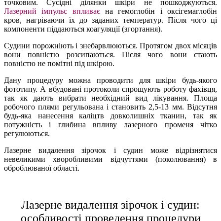
точковим. Сусідні ділянки шкіри не пошкоджуються.
Лазерний імпульс впливає
на гемоглобін і оксігемаглобін
кров, нагріваючи їх до заданих температур. Після чого ці
компоненти піддаються коагуляції (згортання).
Судини порожніють і знебарвлюються. Протягом двох місяців
вони повністю розсипаються. Після чого вони стають
повністю не помітні під шкірою.
Дану процедуру можна проводити для шкіри будь-якого
фототипу. А вбудовані протоколи спрощують роботу фахівця,
так як дають вибрати необхідний вид лікування. Площа
робочого плями регульована і становить 2,5-13 мм. Відсутня
будь-яка нанесення каліцтв довколишніх тканин, так як
потужність і глибина впливу лазерного променя чітко
регулюються.
Лазерне видалення зірочок і судин може відрізнятися
невеликими хворобливими відчуттями (поколювання) в
оброблюваної області.
Лазерне видалення зірочок і судин:
особливості проведення процедури