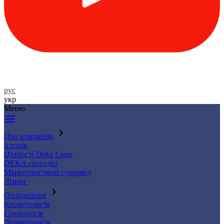
рус
укр
Меню
Про компанію
Історія
Цінності Deka Laser
DEKA сьогодні
Маркетинговий супровід
Лізинг
Обладнання
Косметологія
Гінекологія
Дерматологія