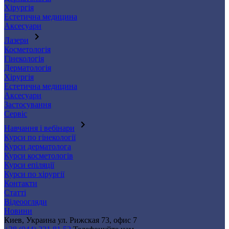
Хірургія
Естетична медицина
Аксесуари
Лазери
Косметологія
Гінекологія
Дерматологія
Хірургія
Естетична медицина
Аксесуари
Застосування
Сервіс
Навчання і вебінари
Курси по гінекології
Курси дерматолога
Курси косметологів
Курси епіляції
Курси по хірургії
Контакти
Статті
Відеоогляди
Новини
Киев, Украина
ул. Рижская 73, офис 7