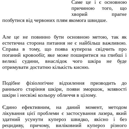
Саме це і є основною
причиною того, що
хворий прагне
позбутися від червоних плям якомога швидше.
Але це не повинно бути основною метою, так як
естетична сторона питання не є найбільш важливою.
Справа в тому, що поява купероза свідчить про
поганий кровообіг, яке може поширитися на глибші і
великі судини, внаслідок чого шкіра не буде
отримувати достатню кількість кисню.
Подібне фізіологічне відхилення призводить до
раннього старіння шкіри, появи зморшок, млявості
шкіри і несвіжі кольору обличчя в цілому.
Єдино ефективним, на даний момент, методом
лікування цієї проблеми є застосування лазера, який
здатний усунути купероз швидко, якісно і без
рецидиву, причому, виліковний купероз різного