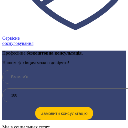
Сервісне
обслуговування
Професійна
безкоштовна консультація.
Нашим фахівцям можна довіряти!
Мы в социальных сетях: