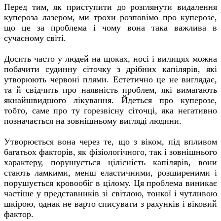
Перед тим, як приступити до розглянути видалення
купероза лазером, ми трохи розповімо про куперозе,
що це за проблема і чому вона така важлива в
сучасному світі.
Досить часто у людей на щоках, носі і вилицях можна
побачити судинну сіточку з дрібних капілярів, які
утворюють червоні плями. Естетично це не виглядає,
та й свідчить про наявність проблем, які вимагають
якнайшвидшого лікування. Йдеться про куперозе,
тобто, саме про ту горезвісну сіточці, яка негативно
позначається на зовнішньому вигляді людини.
Утворюється вона через те, що з віком, під впливом
багатьох факторів, як фізіологічного, так і зовнішнього
характеру, порушується цілісність капілярів, вони
стають ламкими, менш еластичними, розширеними і
порушується кровообіг в цілому. Ця проблема виникає
частіше у представників зі світлою, тонкої і чутливою
шкірою, однак не варто списувати з рахунків і віковий
фактор.