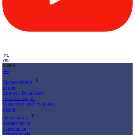
рус
укр
Меню
Про компанію
Історія
Цінності Deka Laser
DEKA сьогодні
Маркетинговий супровід
Лізинг
Обладнання
Косметологія
Гінекологія
Дерматологія