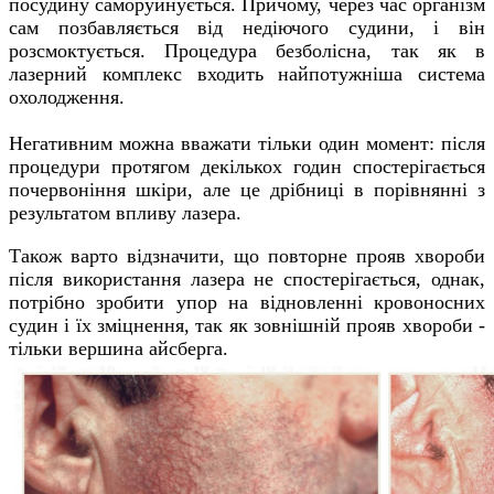
посудину саморуйнується. Причому, через час організм
сам позбавляється від недіючого судини, і він
розсмоктується. Процедура безболісна, так як в
лазерний комплекс входить найпотужніша система
охолодження.
Негативним можна вважати тільки один момент: після
процедури протягом декількох годин спостерігається
почервоніння шкіри, але це дрібниці в порівнянні з
результатом впливу лазера.
Також варто відзначити, що повторне прояв хвороби
після використання лазера не спостерігається, однак,
потрібно зробити упор на відновленні кровоносних
судин і їх зміцнення, так як зовнішній прояв хвороби -
тільки вершина айсберга.