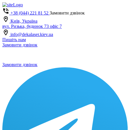
+38 (044) 221 81 52
Замовити дзвінок
Київ, Україна
вул. Ризька, будинок 73 офіс 7
info@dekalaser.kiev.ua
Пишіть нам
Замовити дзвінок
Замовити дзвінок