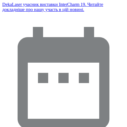
DekaLaser учасник виставки InterCharm 19. Читайте
докладніше про нашу участь в цій новині.