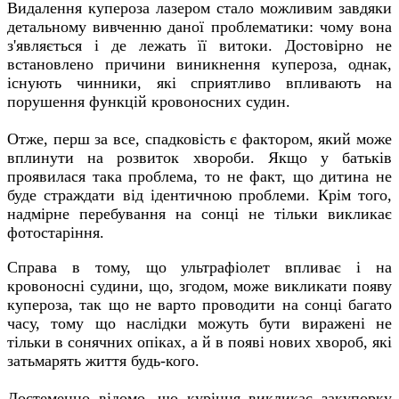
Видалення купероза лазером стало можливим завдяки
детальному вивченню даної проблематики: чому вона
з'являється і де лежать її витоки. Достовірно не
встановлено причини виникнення купероза, однак,
існують чинники, які сприятливо впливають на
порушення функцій кровоносних судин.
Отже, перш за все, спадковість є фактором, який може
вплинути на розвиток хвороби. Якщо у батьків
проявилася така проблема, то не факт, що дитина не
буде страждати від ідентичною проблеми. Крім того,
надмірне перебування на сонці не тільки викликає
фотостаріння.
Справа в тому, що ультрафіолет впливає і на
кровоносні судини, що, згодом, може викликати появу
купероза, так що не варто проводити на сонці багато
часу, тому що наслідки можуть бути виражені не
тільки в сонячних опіках, а й в появі нових хвороб, які
затьмарять життя будь-кого.
Достеменно відомо, що куріння викликає закупорку