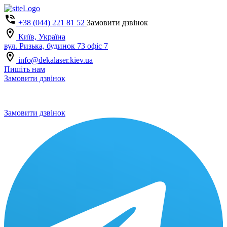
+38 (044) 221 81 52
Замовити дзвінок
Київ, Україна
вул. Ризька, будинок 73 офіс 7
info@dekalaser.kiev.ua
Пишіть нам
Замовити дзвінок
Замовити дзвінок