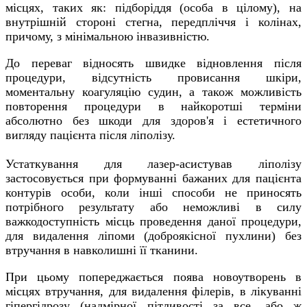
місцях, таких як: підборіддя (особа в цілому), на
внутрішній стороні стегна, передпліччя і колінах,
причому, з мінімальною інвазивністю.
До переваг відносять швидке відновлення після
процедури, відсутність провисання шкіри,
моментальну коагуляцію судин, а також можливість
повторення процедури в найкоротші терміни
абсолютно без шкоди для здоров'я і естетичного
вигляду пацієнта після ліполізу.
Устаткування для лазер-асистував ліполізу
застосовується при формуванні бажаних для пацієнта
контурів особи, коли інші способи не приносять
потрібного результату або неможливі в силу
важкодоступність місць проведення даної процедури,
для видалення ліпоми (доброякісної пухлини) без
втручання в навколишні її тканини.
При цьому попереджається поява новоутворень в
місцях втручання, для видалення філерів, в лікуванні
гіпергідрозу (надмірної пітливості за все, або ж