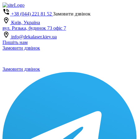
+38 (044) 221 81 52
Замовити дзвінок
Київ, Україна
вул. Ризька, будинок 73 офіс 7
info@dekalaser.kiev.ua
Пишіть нам
Замовити дзвінок
Замовити дзвінок