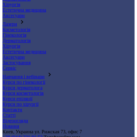
Хірургія
Естетична медицина
Аксесуари
Лазери
Косметологія
Гінекологія
Дерматологія
Хірургія
Естетична медицина
Аксесуари
Застосування
Сервіс
Навчання і вебінари
Курси по гінекології
Курси дерматолога
Курси косметологів
Курси епіляції
Курси по хірургії
Контакти
Статті
Відеоогляди
Новини
Киев, Украина
ул. Рижская 73, офис 7