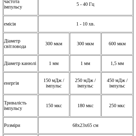
частота
5 - 40 Гц
імпульсу
емісія
1 - 10 хв.
Діаметр
300 мкм
300 мкм
600 мкм
світловода
Діаметр канюлі
1 мм
1 мм
1,5 мм
150 мДж /
250 мДж /
450 мДж /
енергія
імпульс
імпульс
імпульс
Тривалість
150 мкс
180 мкс
250 мкс
імпульсу
Розміри
68х23х65 см