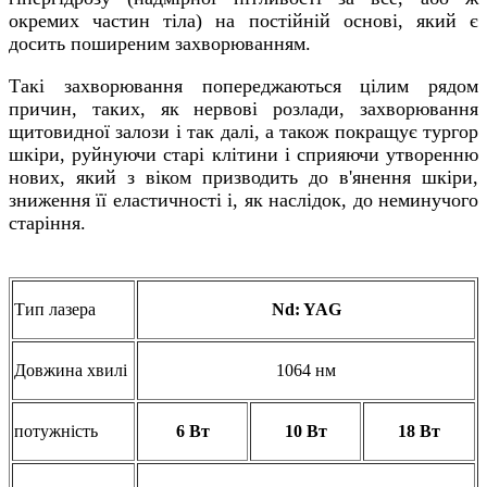
окремих частин тіла) на постійній основі, який є
досить поширеним захворюванням.
Такі захворювання попереджаються цілим рядом
причин, таких, як нервові розлади, захворювання
щитовидної залози і так далі, а також покращує тургор
шкіри, руйнуючи старі клітини і сприяючи утворенню
нових, який з віком призводить до в'янення шкіри,
зниження її еластичності і, як наслідок, до неминучого
старіння.
Тип лазера
Nd: YAG
Довжина хвилі
1064 нм
потужність
6 Вт
10 Вт
18 Вт