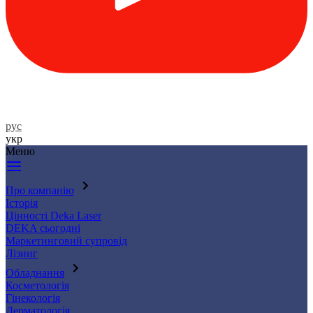
рус
укр
Меню
Про компанію
Історія
Цінності Deka Laser
DEKA сьогодні
Маркетинговий супровід
Лізинг
Обладнання
Косметологія
Гінекологія
Дерматологія